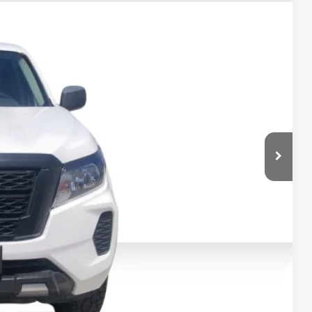
ener el Precio
:
IZACIÓN