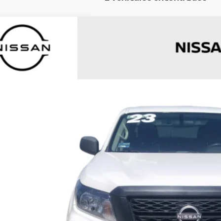
COMENTARI
3
NISSAN FRONTIER
4P SE L42.5 MAN
N6AD33A3PK845536
Valores:
SI00000000000000275
26 km
Llámanos Para Obt
PRECIO
OBTÉN UNA COT