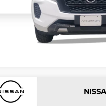
COMENTARI
3
NISSAN FRONTIER
4P SE L42.5 MAN
N6AD33A6PK852321
Valores:
SI00000000000000284
00 km