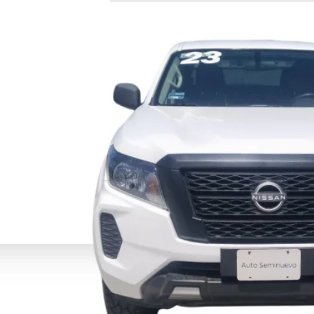
Llámanos Para Obt
PRECIO
OBTÉN UNA COT