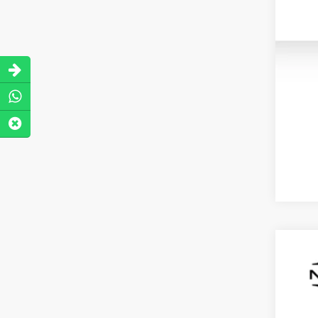
202
VIN:
3
79,0