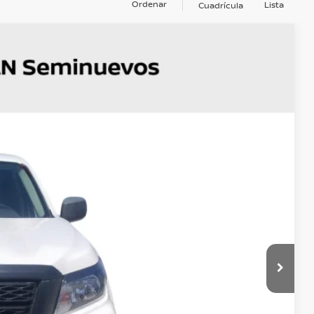
Ordenar
Lista
Cuadrícula
OS
Ext.
ener el Precio
:
IZACIÓN