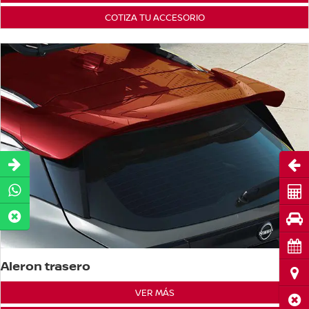
COTIZA TU ACCESORIO
Abri
Cot
Pru
Cita
Aleron trasero
Ubi
VER MÁS
Cerr