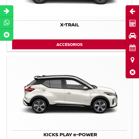
Abri
Cot
X-TRAIL
Pru
ACCESORIOS
Cita
Ubi
Cerr
KICKS PLAY e-POWER