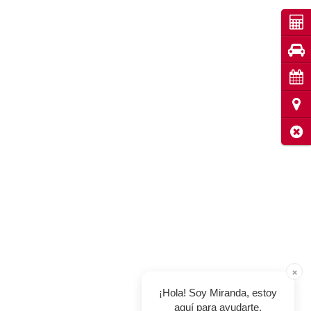
Cot
Pru
Cita
Ubi
Cerr
×
¡Hola! Soy Miranda, estoy
aquí para ayudarte.