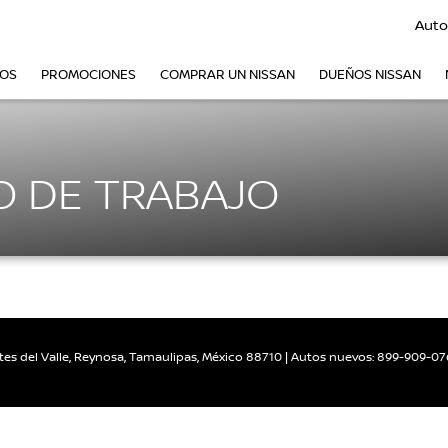
Auto
VOS
PROMOCIONES
COMPRAR UN NISSAN
DUEÑOS NISSAN
O DE TRABAJO
es del Valle,
Reynosa,
Tamaulipas,
México
88710
| Autos nuevos:
899-909-07