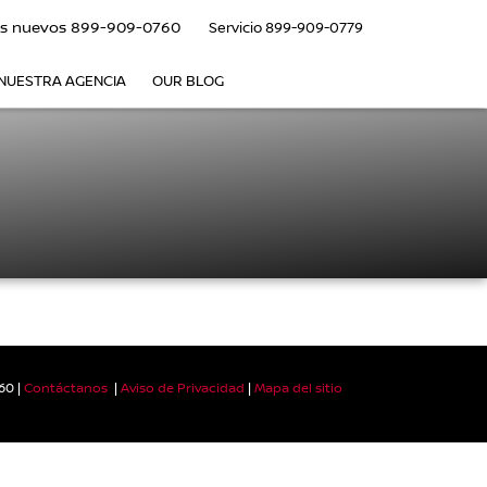
s nuevos
899-909-0760
Servicio
899-909-0779
NUESTRA AGENCIA
OUR BLOG
60
|
Contáctanos
|
Aviso de Privacidad
|
Mapa del sitio