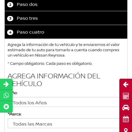
Paso dos
2
Paso tres
3
Paso cuatro
4
Agrega la información de tu vehículo y te enviaremos el valor
estimado de tu auto para tomarlo a cuenta cuando compres
un vehículo en Nissan Reynosa.
* Campo obligatorio. Cada paso es obligatorio.
AGREGA INFORMACIÓN DEL
VEHÍCULO
Abri
*Año:
Cot
Pru
*Marca:
Cita
Ubi