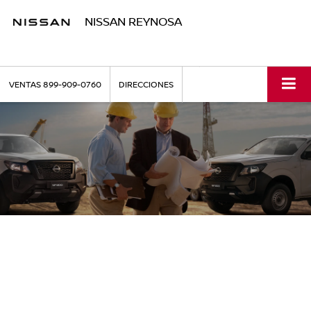
NISSAN REYNOSA
VENTAS
899-909-0760
DIRECCIONES
TODO LO QUE NECESITAS PARA TU
VCL
En NISSAN tenemos el mayor número de especialistas
en Vehículos Comerciales Ligeros para que puedas