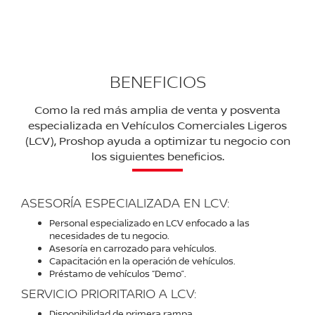
satisfacer tus deseos de compra de un vehículo,
accesorio o servicio en donde sea que estés.
BENEFICIOS
Como la red más amplia de venta y posventa
especializada en Vehículos Comerciales Ligeros
(LCV), Proshop ayuda a optimizar tu negocio con
los siguientes beneficios.
ASESORÍA ESPECIALIZADA EN LCV:
Personal especializado en LCV enfocado a las
necesidades de tu negocio.
Asesoría en carrozado para vehículos.
Capacitación en la operación de vehículos.
Préstamo de vehículos “Demo”.
SERVICIO PRIORITARIO A LCV:
Disponibilidad de primera rampa.