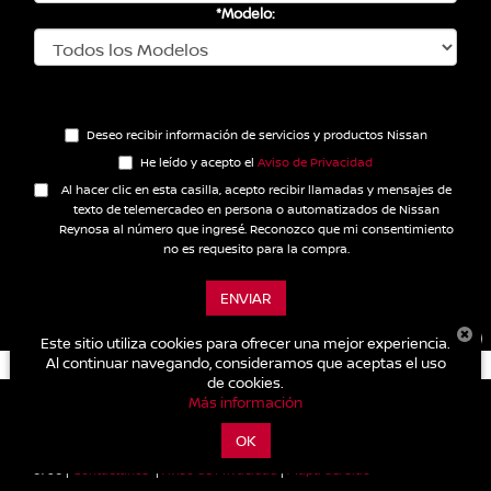
*Modelo:
Deseo recibir información de servicios y productos Nissan
He leído y acepto el
Aviso de Privacidad
Al hacer clic en esta casilla, acepto recibir llamadas y mensajes de
texto de telemercadeo en persona o automatizados de Nissan
Reynosa al número que ingresé. Reconozco que mi consentimiento
no es requesito para la compra.
ENVIAR
×
** Campo obligatorio
Este sitio utiliza cookies para ofrecer una mejor experiencia.
Al continuar navegando, consideramos que aceptas el uso
¡Hola! Soy Miranda, estoy
de cookies.
aquí para ayudarte.
Más información
| Nissan Reynosa
|
Monterrey 106, Fuentes del
OK
Valle,
Reynosa,
Tamaulipas,
México
88710
| Autos nuevos:
899-909-
0760
|
Contáctanos
|
Aviso de Privacidad
|
Mapa del sitio