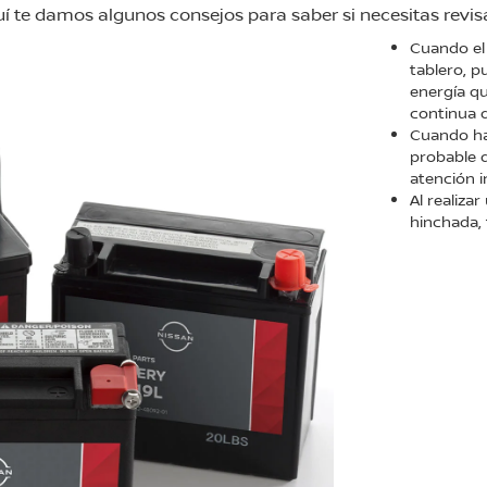
quí te damos algunos consejos para saber si necesitas revi
Cuando el 
tablero, p
energía q
continua d
Cuando ha
probable 
atención i
Al realizar
hinchada,