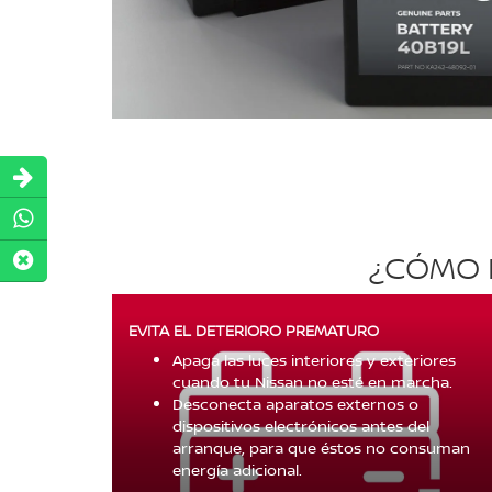
¿CÓMO P
EVITA EL DETERIORO PREMATURO
Apaga las luces interiores y exteriores
cuando tu Nissan no esté en marcha.
Desconecta aparatos externos o
dispositivos electrónicos antes del
arranque, para que éstos no consuman
energía adicional.