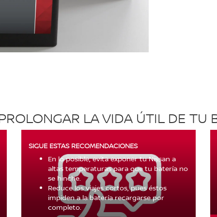
ROLONGAR LA VIDA ÚTIL DE TU 
SIGUE ESTAS RECOMENDACIONES
En lo posible, evita exponer tu Nissan a
altas temperaturas para que tu batería no
se hinche.
Reduce los viajes cortos, pues éstos
impiden a la batería recargarse por
completo.