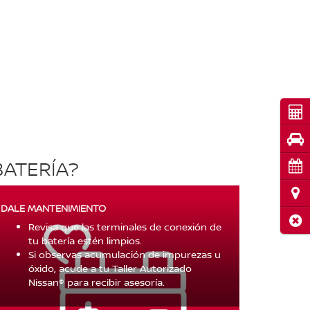
Cot
Pru
BATERÍA?
Cita
Ubi
DALE MANTENIMIENTO
Cerr
Revisa que las terminales de conexión de
tu batería estén limpios.
Si observas acumulación de impurezas u
óxido, acude a tu Taller Autorizado
Nissan® para recibir asesoría.