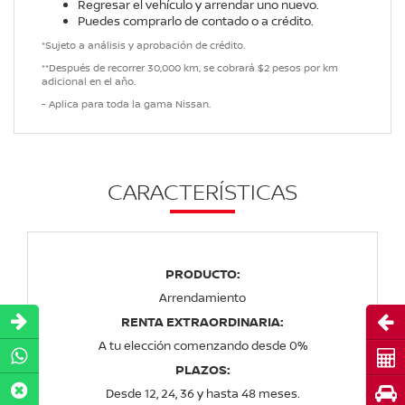
Regresar el vehículo y arrendar uno nuevo.
Puedes comprarlo de contado o a crédito.
*Sujeto a análisis y aprobación de crédito.
**Después de recorrer 30,000 km, se cobrará $2 pesos por km
adicional en el año.
- Aplica para toda la gama Nissan.
CARACTERÍSTICAS
PRODUCTO:
Arrendamiento
Abri
RENTA EXTRAORDINARIA:
A tu elección comenzando desde 0%
Cot
PLAZOS:
Pru
Desde 12, 24, 36 y hasta 48 meses.