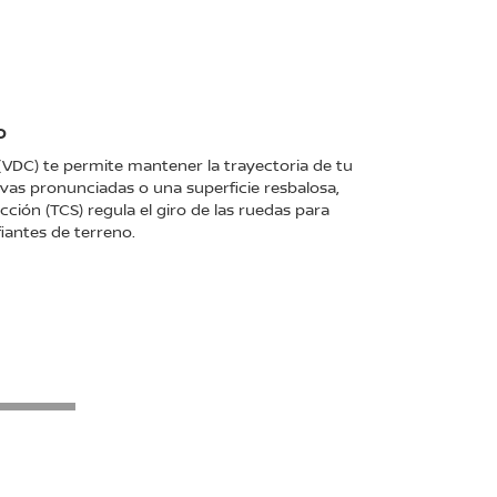
E
es y tipo cortina.