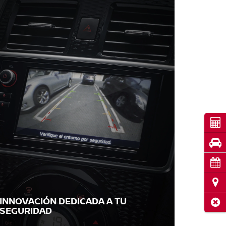
Cot
Pru
Cita
Ubi
INNOVACIÓN DEDICADA A TU
Cerr
SEGURIDAD