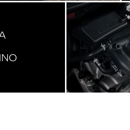
A
INO