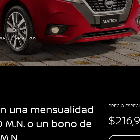
5
ERO DE PASAJEROS
on una mensualidad
PRECIO ESPECI
$216,
0 M.N. o un bono de
M.N.