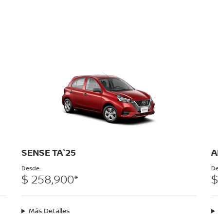
SENSE TA`25
A
Desde:
De
$ 258,900*
$
Más Detalles