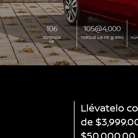
106
105@4,000
POTENCIA
TORQUE (LB-PIE @ RPM)
NÚM
HP
Llévatelo c
de $3,999.0
$50,000.00 