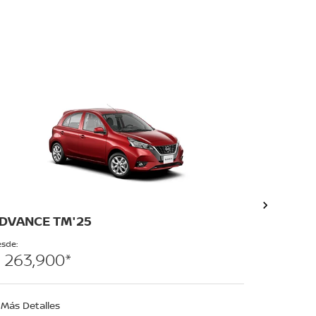
DVANCE TM'25
ADVANC
sde:
Desde:
 263,900*
$ 308,
Más Detalles
Más Deta