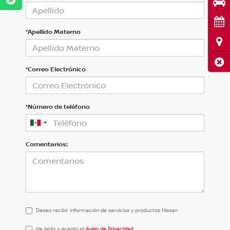
Pru
Cita
*Apellido Materno
Ubi
Cerr
*Correo Electrónico
*Número de teléfono
Comentarios:
Deseo recibir información de servicios y productos Nissan
He
He leído y acepto el
Aviso de Privacidad