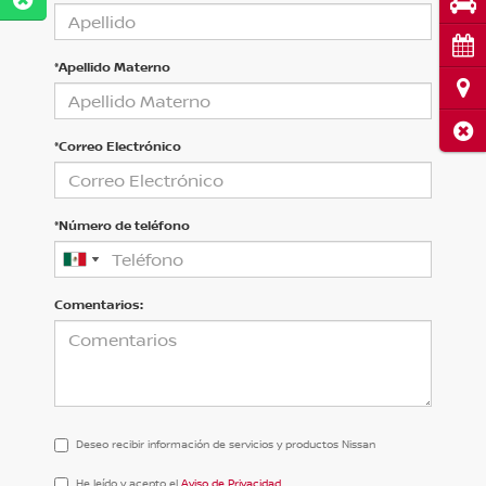
Pru
Cita
*Apellido Materno
Ubi
Cerr
*Correo Electrónico
*Número de teléfono
Comentarios:
Deseo recibir información de servicios y productos Nissan
He
He leído y acepto el
Aviso de Privacidad