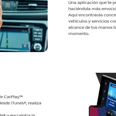
Una aplicación que te p
haciéndola más emocio
Aquí encontrarás conce
vehículos y servicios co
alcance de tus manos la
momento.
le CarPlay™
desde iTunes®, realiza
le® y encuentra la