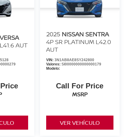
2025
NISSAN SENTRA
 VERSA
4P SR PLATINUM L42.0
L41.6 AUT
AUT
5128
VIN:
3N1AB8AE8SY242800
00000279
Valores:
SI00000000000000179
Modelo:
 Price
Call For Price
P
MSRP
ÍCULO
VER VEHÍCULO