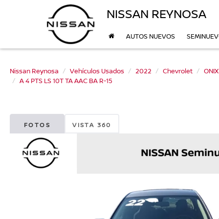
NISSAN REYNOSA
AUTOS NUEVOS
SEMINUE
Nissan Reynosa
Vehículos Usados
2022
Chevrolet
ONIX
A 4 PTS LS 10T TA AAC BA R-15
FOTOS
VISTA 360