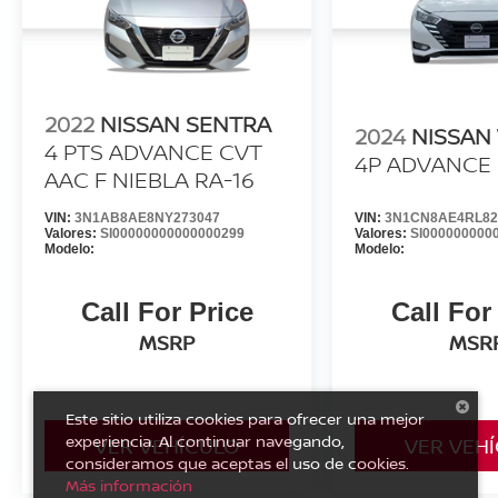
2022
NISSAN SENTRA
2024
NISSAN
4 PTS ADVANCE CVT
4P ADVANCE 
AAC F NIEBLA RA-16
VIN:
3N1AB8AE8NY273047
VIN:
3N1CN8AE4RL82
Valores:
SI00000000000000299
Valores:
SI000000000
Modelo:
Modelo:
Call For Price
Call For
MSRP
MSR
Este sitio utiliza cookies para ofrecer una mejor
experiencia. Al continuar navegando,
VER VEHÍCULO
VER VEH
consideramos que aceptas el uso de cookies.
Más información