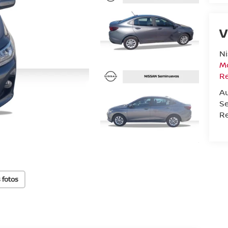
V
N
Mo
R
A
Se
Re
 fotos