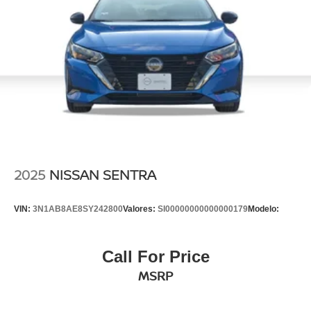
2025
NISSAN SENTRA
VIN:
3N1AB8AE8SY242800
Valores:
SI00000000000000179
Modelo:
Call For Price
MSRP