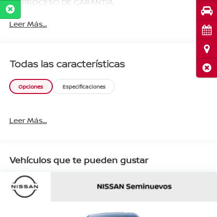
EN PROCESO DE GARANTIA
Pru
Leer Más...
Cita
Ubi
Todas las características
Cerr
Opciones
Especificaciones
Leer Más...
Vehículos que te pueden gustar