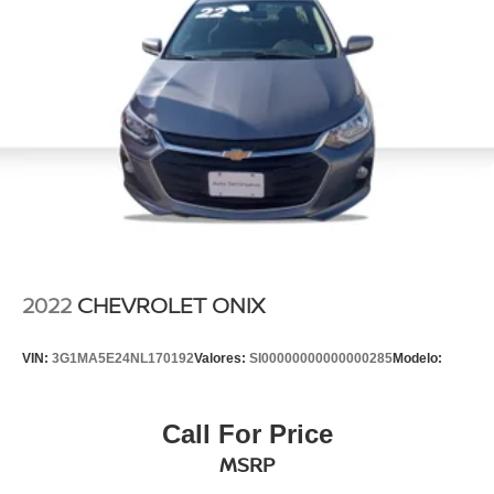
2022
CHEVROLET ONIX
VIN:
3G1MA5E24NL170192
Valores:
SI00000000000000285
Modelo:
Call For Price
MSRP