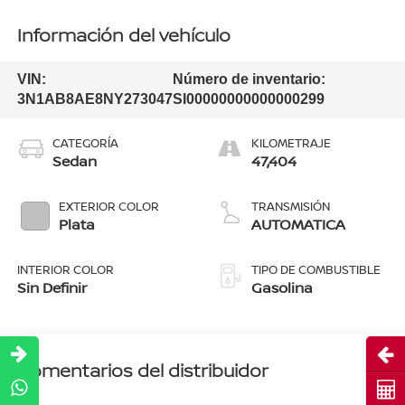
Información del vehículo
VIN:
Número de inventario:
3N1AB8AE8NY273047
SI00000000000000299
CATEGORÍA
KILOMETRAJE
Sedan
47,404
EXTERIOR COLOR
TRANSMISIÓN
Plata
AUTOMATICA
INTERIOR COLOR
TIPO DE COMBUSTIBLE
Sin Definir
Gasolina
Abri
Comentarios del distribuidor
Cot