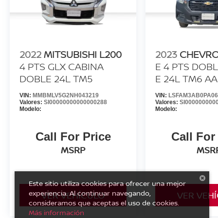
2022
MITSUBISHI L200
2023
CHEVRO
4 PTS GLX CABINA
E 4 PTS DOB
DOBLE 24L TM5
E 24L TM6 AA
VIN:
MMBMLV5G2NH043219
VIN:
LSFAM3AB0PA06
Valores:
SI00000000000000288
Valores:
SI000000000
Modelo:
Modelo:
Call For Price
Call For
MSRP
MSR
Este sitio utiliza cookies para ofrecer una mejor
experiencia. Al continuar navegando,
VER VEHÍCULO
VER VEH
consideramos que aceptas el uso de cookies.
Más información