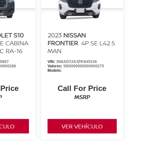
LET S10
2023
NISSAN
LE CABINA
FRONTIER
4P SE L42.5
C RA-16
MAN
0867
VIN:
3N6AD33A3PK845536
00000286
Valores:
SI00000000000000275
Modelo:
 Price
Call For Price
P
MSRP
ÍCULO
VER VEHÍCULO