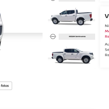
V
N
Mo
R
A
Se
Re
 fotos