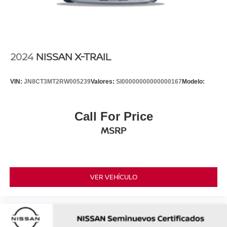
2024
NISSAN X-TRAIL
VIN:
JN8CT3MT2RW005239
Valores:
SI00000000000000167
Modelo:
Call For Price
MSRP
VER VEHÍCULO