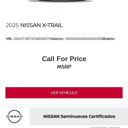
2025
NISSAN X-TRAIL
VIN:
JN8AT3MTXSW048076
Valores:
SI00000000000000296
Modelo:
Call For Price
MSRP
VER VEHÍCULO