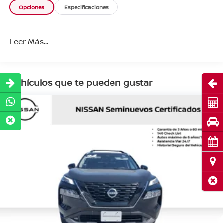
Opciones
Especificaciones
Leer Más...
Vehículos que te pueden gustar
Abri
Cot
Pru
Cita
Ubi
Cerr