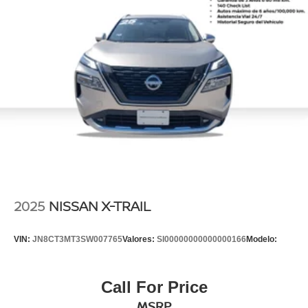
2025
NISSAN X-TRAIL
VIN:
JN8CT3MT3SW007765
Valores:
SI00000000000000166
Modelo:
Call For Price
MSRP