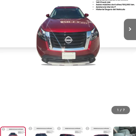
1
/
7