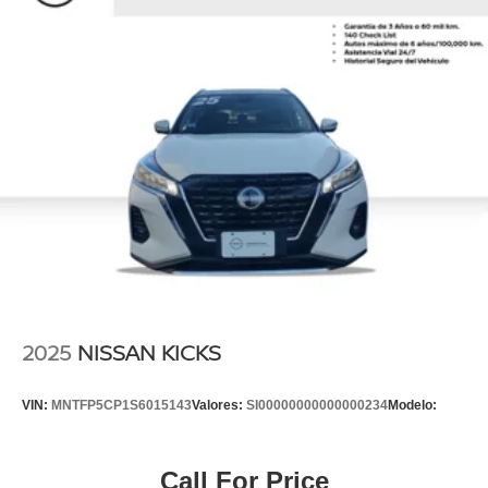
2025
NISSAN KICKS
VIN:
MNTFP5CP1S6015143
Valores:
SI00000000000000234
Modelo:
Call For Price