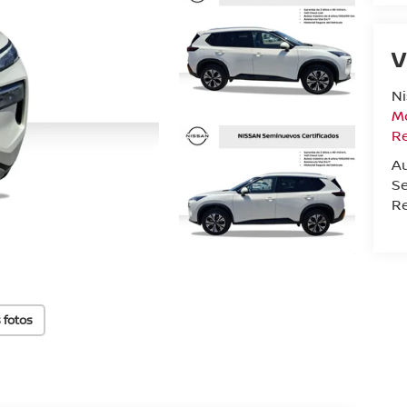
V
N
Mo
R
A
Se
Re
 fotos