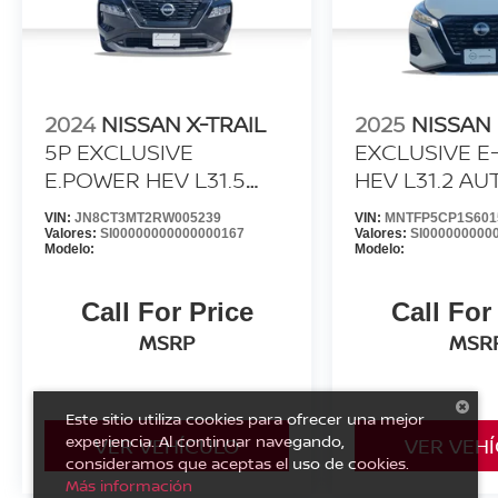
2024
NISSAN X-TRAIL
2025
NISSAN 
5P EXCLUSIVE
EXCLUSIVE 
E.POWER HEV L31.5
HEV L31.2 AU
AUT
VIN:
JN8CT3MT2RW005239
VIN:
MNTFP5CP1S601
Valores:
SI00000000000000167
Valores:
SI000000000
Modelo:
Modelo:
Call For Price
Call For
MSRP
MSR
Este sitio utiliza cookies para ofrecer una mejor
experiencia. Al continuar navegando,
VER VEHÍCULO
VER VEH
consideramos que aceptas el uso de cookies.
Más información