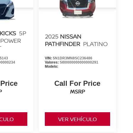
KICKS
5P
2025
NISSAN
E-POWER
PATHFINDER
PLATINO
T
5143
VIN:
5N1DR3MN8SC236486
00000234
Valores:
SI00000000000000291
Modelo:
 Price
Call For Price
P
MSRP
ÍCULO
VER VEHÍCULO